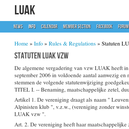
LUAK
NEWS
INFO
CALENDAR
MEMBER SECTION
FACEBOOK
FORUM
You are here
Home
»
Info
»
Rules & Regulations
» Statuten L
Statuten LUAK vzw
De algemene vergadering van vzw LUAK heeft in 
september 2006 in voldoende aantal aanwezig en
stemmen de volgende statutenwijziging goedgekeu
TITEL I. -- Benaming, maatschappelijke zetel, duu
Artikel 1. De vereniging draagt als naam " Leuvens
Alpinisten klub ", v.z.w., (vereniging zonder winst
LUAK vzw ".
Art. 2. De vereniging heeft haar maatschappelijke 